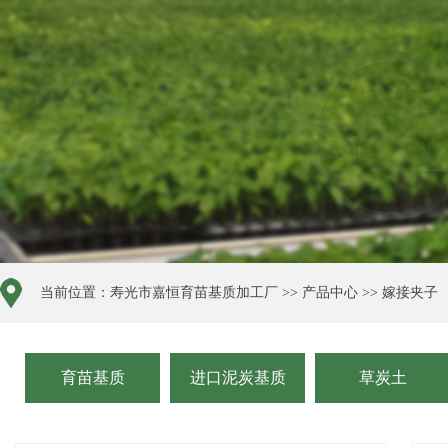
当前位置：
寿光市嘉恒育苗基质加工厂
>>
产品中心
>>
嫁接夹子
育苗基质
进口泥炭基质
草炭土